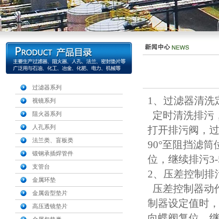
过滤器系列
1、过滤器清洗
视镜系列
定时清洗排污，
阻火器系列
人孔系列
打开排污阀，过
法兰类、盲板类
90°至阻挡滤
锻钢承插焊管件
位，继续排污3
支管台
2、压差控制排
金属环垫
压差控制器动作值
金属齿型垫片
制器设定值时，
高压透镜垫片
向蝶阀复位，继