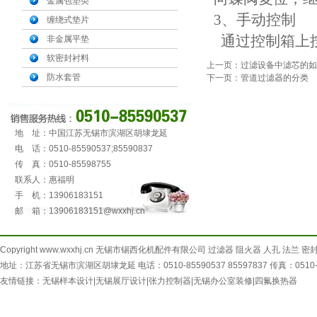
金属包垫类
3、手动控制
缠绕式垫片
通过控制箱上
非金属平垫
软密封衬料
上一页：过滤设备中滤芯的如
防水套管
下一页：管道过滤器的分类
地 址：中国江苏无锡市滨湖区胡埭龙延
电 话：0510-85590537;85590837
传 真：0510-85598755
联系人：惠福明
手 机：13906183151
邮 箱：13906183151@wxxhj.cn
Copyright
www.wxxhj.cn
无锡市锡西化机配件有限公司 过滤器 阻火器 人孔 法兰 密封垫片 All
地址：江苏省无锡市滨湖区胡埭龙延 电话：0510-85590537 85597837 传真：0510-8
友情链接：
无锡样本设计
|
无锡展厅设计
|
张力控制器
|
无锡办公室装修
|
四氟换热器